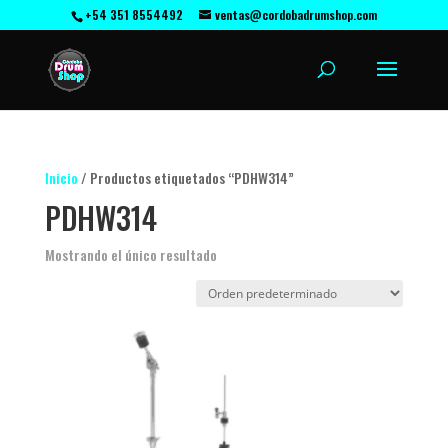
+54 351 8554492
ventas@cordobadrumshop.com
Inicio
/ Productos etiquetados “PDHW314”
PDHW314
Mostrando el único resultado