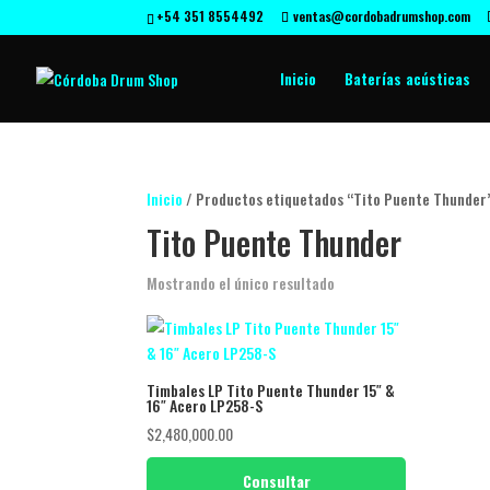
+54 351 8554492
ventas@cordobadrumshop.com
Inicio
Baterías acústicas
Inicio
/ Productos etiquetados “Tito Puente Thunder
Tito Puente Thunder
Mostrando el único resultado
Timbales LP Tito Puente Thunder 15″ &
16″ Acero LP258-S
$
2,480,000.00
Consultar