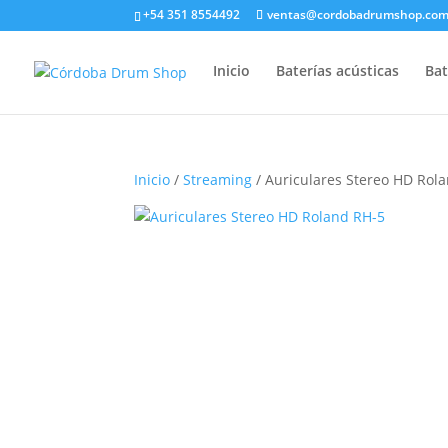
+54 351 8554492
ventas@cordobadrumshop.co
Inicio
Baterías acústicas
Bat
Inicio
/
Streaming
/ Auriculares Stereo HD Rol