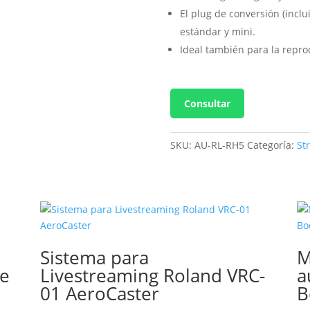
El plug de conversión (inclu
estándar y mini.
Ideal también para la repro
Consultar
SKU:
AU-RL-RH5
Categoría:
St
Sistema para
M
ve
Livestreaming Roland VRC-
a
01 AeroCaster
B