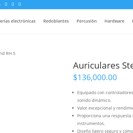
m
erías electrónicas
Redoblantes
Percusión
Hardware
and RH-5
Auriculares S
$
136,000.00
Equipado con controladores
sonido dinámico.
Valor excepcional y rendimie
Proporciona una respuesta 
instrumentos.
Diseño ligero seguro y cóm