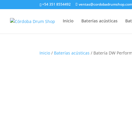
+54 351 8554492
ventas@cordobadrumshop.co
Inicio
Baterías acústicas
Bat
Inicio
/
Baterías acústicas
/ Batería DW Perfor