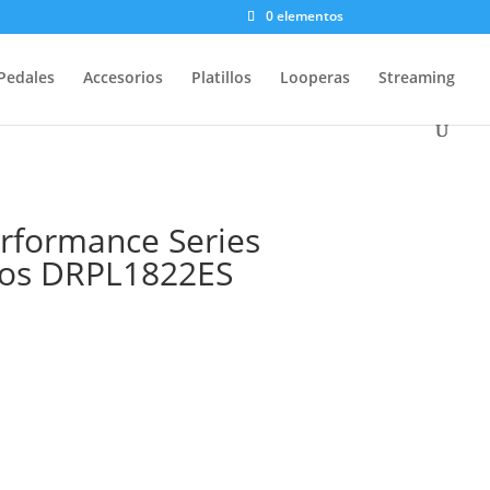
0 elementos
Pedales
Accesorios
Platillos
Looperas
Streaming
rformance Series
pos DRPL1822ES