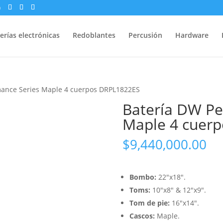
m
erías electrónicas
Redoblantes
Percusión
Hardware
mance Series Maple 4 cuerpos DRPL1822ES
Batería DW Pe
Maple 4 cuer
$
9,440,000.00
Bombo:
22″x18″.
Toms:
10″x8″ & 12″x9″.
Tom de pie:
16″x14″.
Cascos:
Maple.