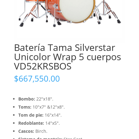
Batería Tama Silverstar
Unicolor Wrap 5 cuerpos
VD52KRSBOS
$
667,550.00
Bombo:
22″x18″.
Toms:
10″x7″ &12″x8″.
Tom de pie:
16″x14″.
Redoblante:
14″x5″.
Cascos:
Birch.