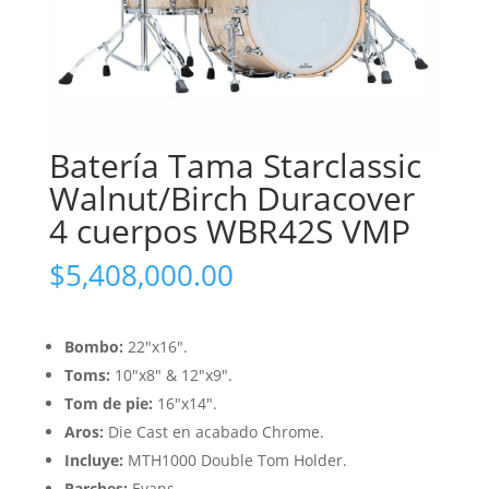
Batería Tama Starclassic
Walnut/Birch Duracover
4 cuerpos WBR42S VMP
$
5,408,000.00
Bombo:
22″x16″.
Toms:
10″x8″ & 12″x9″.
Tom de pie:
16″x14″.
Aros:
Die Cast en acabado Chrome.
Incluye:
MTH1000 Double Tom Holder.
Parches:
Evans.