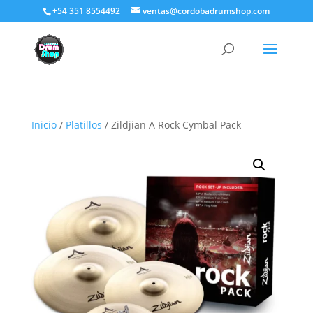
+54 351 8554492
ventas@cordobadrumshop.com
Inicio
/
Platillos
/ Zildjian A Rock Cymbal Pack