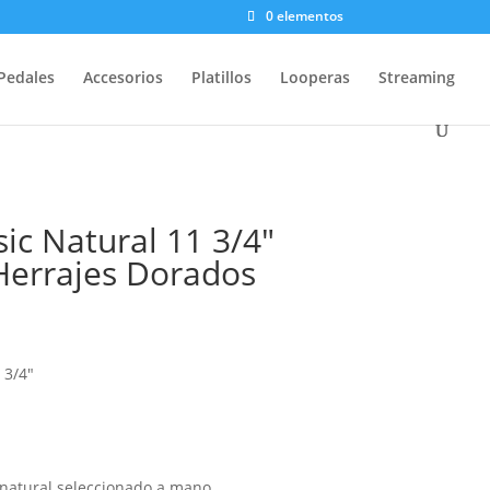
0 elementos
Pedales
Accesorios
Platillos
Looperas
Streaming
ic Natural 11 3/4″
errajes Dorados
 3/4″
natural seleccionado a mano