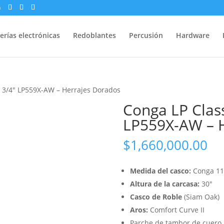
m
erías electrónicas
Redoblantes
Percusión
Hardware
1 3/4″ LP559X-AW – Herrajes Dorados
Conga LP Class
LP559X-AW – H
$
1,660,000.00
Medida del casco:
Conga 11
Altura de la carcasa:
30″
Casco de Roble
(Siam Oak)
Aros:
Comfort Curve II
Parche de tambor de cuero 