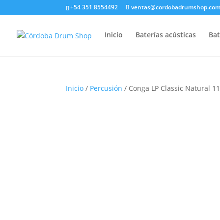
+54 351 8554492
ventas@cordobadrumshop.co
Inicio
Baterías acústicas
Bat
Inicio
/
Percusión
/ Conga LP Classic Natural 1