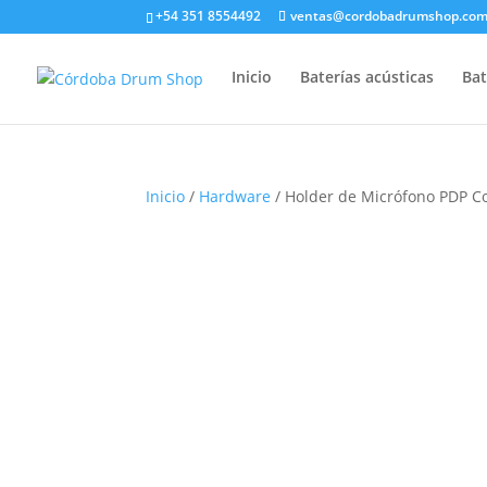
+54 351 8554492
ventas@cordobadrumshop.co
Inicio
Baterías acústicas
Bat
Inicio
/
Hardware
/ Holder de Micrófono PDP 