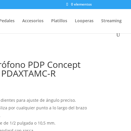
0 elementos
Pedales
Accesorios
Platillos
Looperas
Streaming
rófono PDP Concept
s PDAXTAMC-R
 dientes para ajuste de ángulo preciso.
liza por cualquier punto a lo largo del brazo
.
e de 1/2 pulgada o 10,5 mm.
tandard con rosca
.