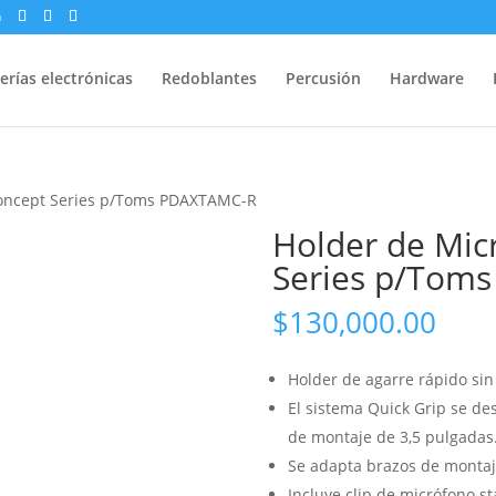
m
erías electrónicas
Redoblantes
Percusión
Hardware
Concept Series p/Toms PDAXTAMC-R
Holder de Mic
Series p/Tom
$
130,000.00
Holder de agarre rápido sin
El sistema Quick Grip se des
de montaje de 3,5 pulgadas
Se adapta brazos de montaj
Incluye clip de micrófono s