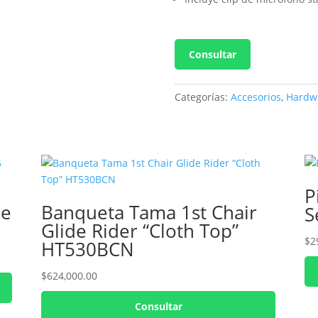
Consultar
Categorías:
Accesorios
,
Hardw
P
ie
Banqueta Tama 1st Chair
S
Glide Rider “Cloth Top”
$
2
HT530BCN
$
624,000.00
Consultar