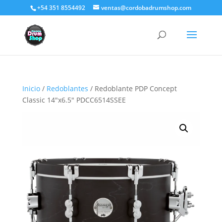
+54 351 8554492
ventas@cordobadrumshop.com
Inicio
/
Redoblantes
/ Redoblante PDP Concept
Classic 14″x6.5″ PDCC6514SSEE