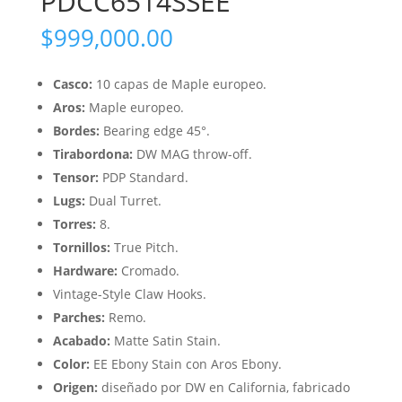
PDCC6514SSEE
$
999,000.00
Casco:
10 capas de Maple europeo.
Aros:
Maple europeo.
Bordes:
Bearing edge 45°.
Tirabordona:
DW MAG throw-off.
Tensor:
PDP Standard.
Lugs:
Dual Turret.
Torres:
8.
Tornillos:
True Pitch.
Hardware:
Cromado.
Vintage-Style Claw Hooks.
Parches:
Remo.
Acabado:
Matte Satin Stain.
Color:
EE Ebony Stain con Aros Ebony.
Origen:
diseñado por DW en California, fabricado