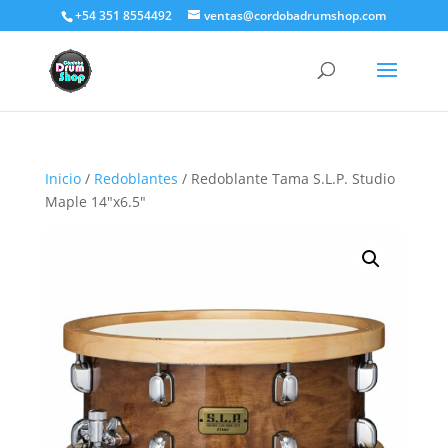
+54 351 8554492
ventas@cordobadrumshop.com
Inicio
/
Redoblantes
/ Redoblante Tama S.L.P. Studio
Maple 14″x6.5″