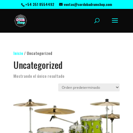
+54 351 8554492
ventas@cordobadrumshop.com
Inicio
/ Uncategorized
Uncategorized
Mostrando el único resultado